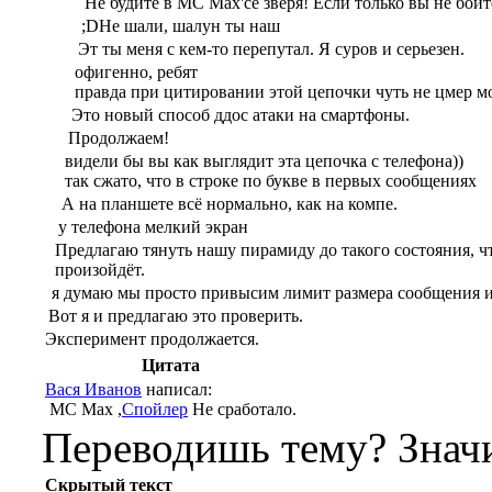
Не будите в MC Max'се зверя! Если только вы не боите
;DНе шали, шалун ты наш
Эт ты меня с кем-то перепутал. Я суров и серьезен.
офигенно, ребят
правда при цитировании этой цепочки чуть не цмер м
Это новый способ ддос атаки на смартфоны.
Продолжаем!
видели бы вы как выглядит эта цепочка с телефона))
так сжато, что в строке по букве в первых сообщениях
А на планшете всё нормально, как на компе.
у телефона мелкий экран
Предлагаю тянуть нашу пирамиду до такого состояния, чт
произойдёт.
я думаю мы просто привысим лимит размера сообщения и
Вот я и предлагаю это проверить.
Эксперимент продолжается.
Цитата
Вася Иванов
написал:
MC Max ,
Спойлер
Не сработало.
Переводишь тему? Значи
Скрытый текст