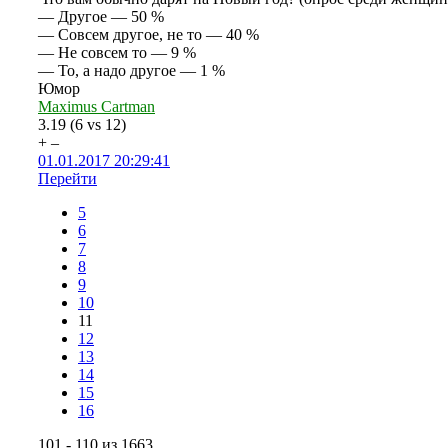
— Другое — 50 %
— Совсем другое, не то — 40 %
— Не совсем то — 9 %
— То, а надо другое — 1 %
Юмор
Maximus Cartman
3.19
(
6
vs
12
)
+
–
01.01.2017 20:29:41
Перейти
5
6
7
8
9
10
11
12
13
14
15
16
101 - 110 из 1663