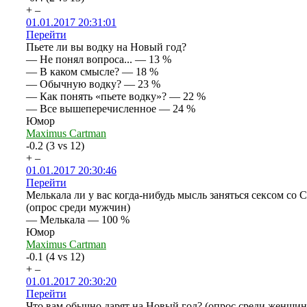
+
–
01.01.2017 20:31:01
Перейти
Пьете ли вы водку на Новый год?
— Не понял вопроса... — 13 %
— В каком смысле? — 18 %
— Обычную водку? — 23 %
— Как понять «пьете водку»? — 22 %
— Все вышеперечисленное — 24 %
Юмор
Maximus Cartman
-0.2
(
3
vs
12
)
+
–
01.01.2017 20:30:46
Перейти
Мелькала ли у вас когда-нибудь мысль заняться сексом со 
(опрос среди мужчин)
— Мелькала — 100 %
Юмор
Maximus Cartman
-0.1
(
4
vs
12
)
+
–
01.01.2017 20:30:20
Перейти
Что вам обычно дарят на Новый год? (опрос среди женщин