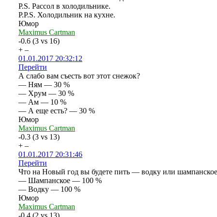
P.S. Рассол в холодильнике.
P.P.S. Холодильник на кухне.
Юмор
Maximus Cartman
-0.6
(
3
vs
16
)
+
–
01.01.2017 20:32:12
Перейти
А слабо вам съесть вот этот снежок?
— Ням — 30 %
— Хрум — 30 %
— Ам — 10 %
— А еще есть? — 30 %
Юмор
Maximus Cartman
-0.3
(
3
vs
13
)
+
–
01.01.2017 20:31:46
Перейти
Что на Новый год вы будете пить — водку или шампанско
— Шампанское — 100 %
— Водку — 100 %
Юмор
Maximus Cartman
-0.4
(
2
vs
13
)