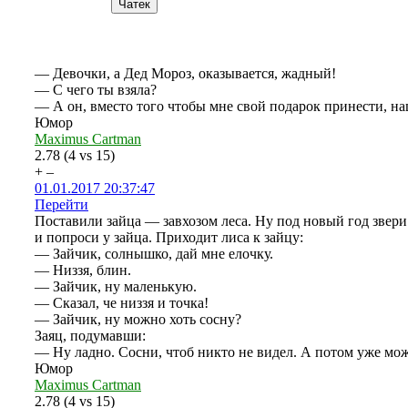
— Девочки, а Дед Мороз, оказывается, жадный!
— С чего ты взяла?
— А он, вместо того чтобы мне свой подарок принести, на
Юмор
Maximus Cartman
2.78
(
4
vs
15
)
+
–
01.01.2017 20:37:47
Перейти
Поставили зайца — завхозом леса. Ну под новый год звери в
и попроси у зайца. Приходит лиса к зайцу:
— Зайчик, солнышко, дай мне елочку.
— Низзя, блин.
— Зайчик, ну маленькую.
— Сказал, че низзя и точка!
— Зайчик, ну можно хоть сосну?
Заяц, подумавши:
— Ну ладно. Сосни, чтоб никто не видел. А потом уже мож
Юмор
Maximus Cartman
2.78
(
4
vs
15
)