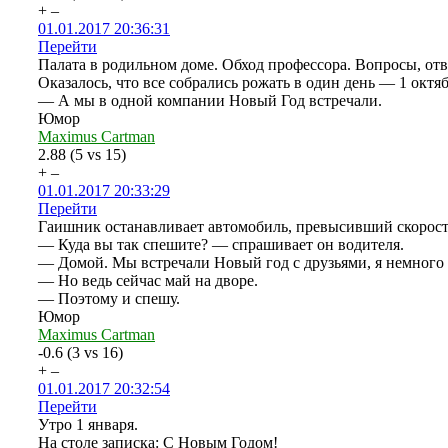
+
–
01.01.2017 20:36:31
Перейти
Палата в родильном доме. Обход профессора. Вопросы, отв
Оказалось, что все собрались рожать в один день — 1 октя
— А мы в одной компании Новый Год встречали.
Юмор
Maximus Cartman
2.88
(
5
vs
15
)
+
–
01.01.2017 20:33:29
Перейти
Гаишник останавливает автомобиль, превысивший скорост
— Куда вы так спешите? — спрашивает он водителя.
— Домой. Мы встречали Новый год с друзьями, я немного 
— Но ведь сейчас май на дворе.
— Поэтому и спешу.
Юмор
Maximus Cartman
-0.6
(
3
vs
16
)
+
–
01.01.2017 20:32:54
Перейти
Утро 1 января.
На столе записка: С Новым Годом!