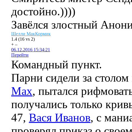
достойно.))))
Завёлся злостный Анон
Шелли МакКормик
1.4
(
16
vs
2
)
+
–
06.12.2016 15:34:21
Перейти
Командный пункт.
Парни сидели за столом
Max
, пытался рифмовать
получались только крив
47,
Вася Иванов
, с ман
проверял приказ о своем