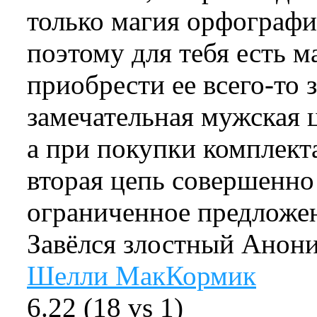
только магия орфографии
поэтому для тебя есть 
приобрести ее всего-то 
замечательная мужская ц
а при покупки комплект
вторая цепь совершенно
ограниченное предложен
Завёлся злостный Анон
Шелли МакКормик
6.22
(
18
vs
1
)