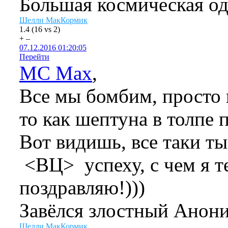
Большая космическая од
Шелли МакКормик
1.4
(
16
vs
2
)
+
–
07.12.2016 01:20:05
Перейти
MC Max
,
Все мы бомбим, просто к
то как шептуна в толпе п
Вот видишь, все таки т
<ВЦ> успеху, с чем я т
поздравляю!)))
Завёлся злостный Анон
Шелли МакКормик