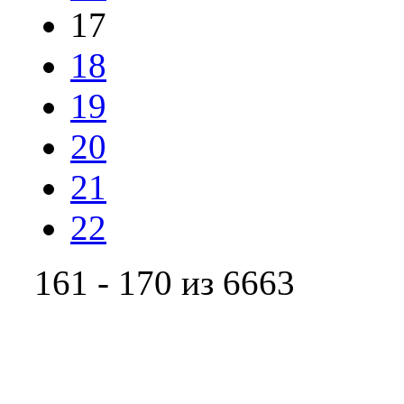
17
18
19
20
21
22
161 - 170 из 6663