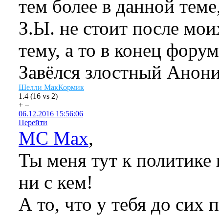
тем более в данной теме
З.Ы. не стоит после мои
тему, а то в конец фору
Завёлся злостный Анон
Шелли МакКормик
1.4
(
16
vs
2
)
+
–
06.12.2016 15:56:06
Перейти
MC Max
,
Ты меня тут к политике 
ни с кем!
А то, что у тебя до сих