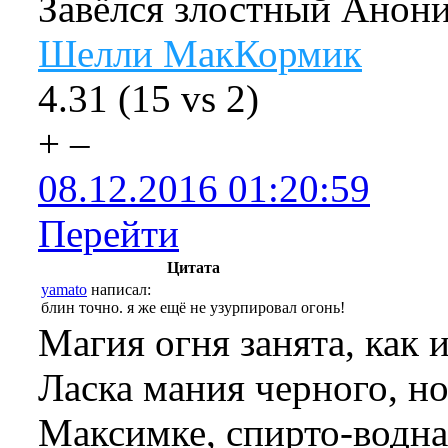
Завёлся злостный Анон
Шелли МакКормик
4.31
(
15
vs
2
)
+
–
08.12.2016 01:20:59
Перейти
Цитата
yamato
написал:
блин точно. я же ещё не узурпировал огонь!
Магия огня занята, как 
Ласка мания черного, н
Максимке, спирто-водная