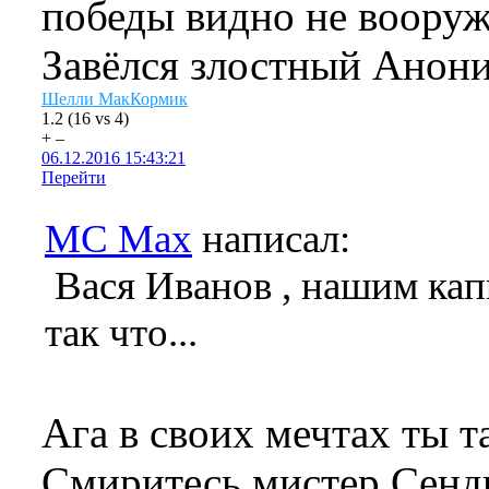
победы видно не вооруж
Завёлся злостный Анон
Шелли МакКормик
1.2
(
16
vs
4
)
+
–
06.12.2016 15:43:21
Перейти
MC Max
написал:
Вася Иванов , нашим кап
так что...
Ага в своих мечтах ты т
Смиритесь мистер Сендв