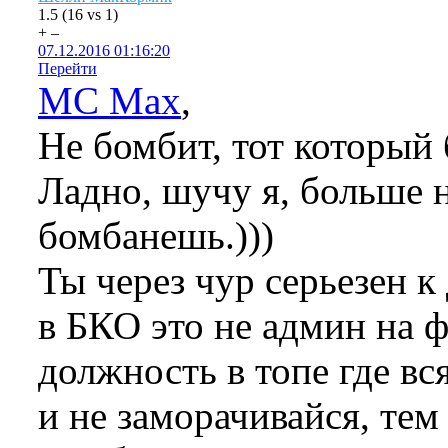
1.5
(
16
vs
1
)
+
–
07.12.2016 01:16:20
Перейти
MC Max
,
Не бомбит, тот который 
Ладно, шучу я, больше н
бомбанешь.)))
Ты через чур серьезен к
в БКО это не админ на ф
должность в топе где в
и не заморачивайся, тем