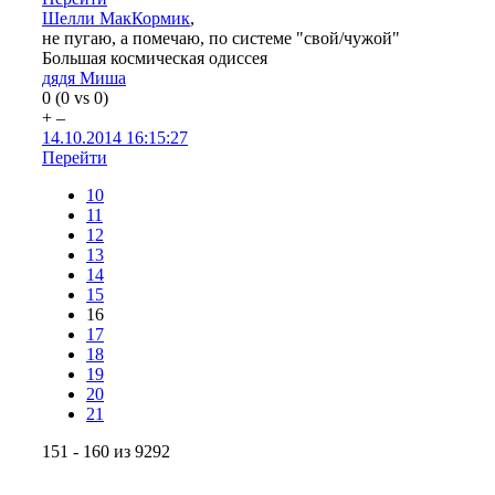
Шелли МакКормик
,
не пугаю, а помечаю, по системе "свой/чужой"
Большая космическая одиссея
дядя Миша
0
(
0
vs
0
)
+
–
14.10.2014 16:15:27
Перейти
10
11
12
13
14
15
16
17
18
19
20
21
151 - 160 из 9292