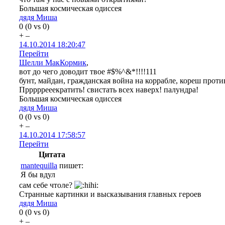
Большая космическая одиссея
дядя Миша
0
(
0
vs
0
)
+
–
14.10.2014 18:20:47
Перейти
Шелли МакКормик
,
вот до чего доводит твое #$%^&*!!!!111
бунт, майдан, гражданская война на коррабле, кореш против
Прррррееекратить! свистать всех наверх! палундра!
Большая космическая одиссея
дядя Миша
0
(
0
vs
0
)
+
–
14.10.2014 17:58:57
Перейти
Цитата
mantequilla
пишет:
Я бы вдул
сам себе чтоле?
Странные картинки и высказывания главных героев
дядя Миша
0
(
0
vs
0
)
+
–