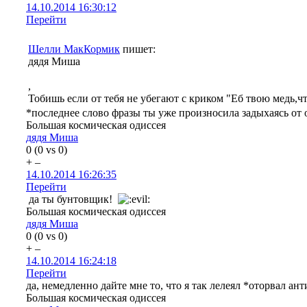
14.10.2014 16:30:12
Перейти
Шелли МакКормик
пишет:
дядя Миша
,
Тобишь если от тебя не убегают с криком "Еб твою медь,чт
*последнее слово фразы ты уже произносила задыхаясь от
Большая космическая одиссея
дядя Миша
0
(
0
vs
0
)
+
–
14.10.2014 16:26:35
Перейти
да ты бунтовщик!
Большая космическая одиссея
дядя Миша
0
(
0
vs
0
)
+
–
14.10.2014 16:24:18
Перейти
да, немедленно дайте мне то, что я так лелеял *оторвал ан
Большая космическая одиссея