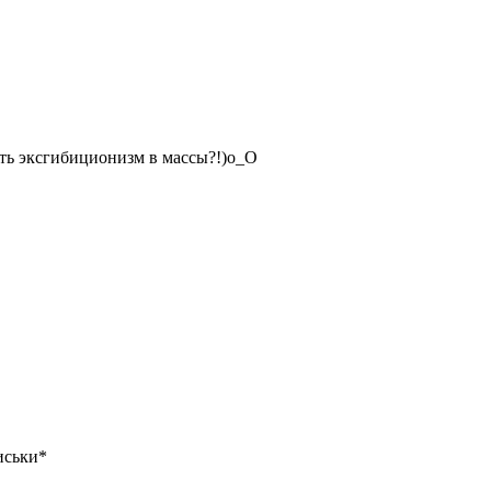
гать эксгибиционизм в массы?!)о_О
сиськи*