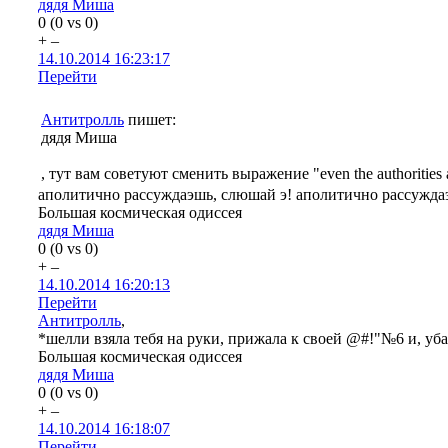
дядя Миша
0
(
0
vs
0
)
+
–
14.10.2014 16:23:17
Перейти
Антитролль
пишет:
дядя Миша
, тут вам советуют сменить выражение "even the authorities
аполитично рассуждаэшь, слюшай э! аполитично рассужда
Большая космическая одиссея
дядя Миша
0
(
0
vs
0
)
+
–
14.10.2014 16:20:13
Перейти
Антитролль
,
*шелли взяла тебя на руки, прижала к своей @#!"№6 и, уб
Большая космическая одиссея
дядя Миша
0
(
0
vs
0
)
+
–
14.10.2014 16:18:07
Перейти