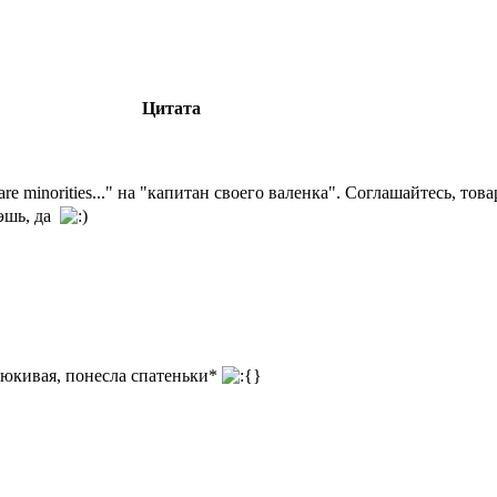
Цитата
 are minorities..." на "капитан своего валенка". Соглашайтесь, т
эшь, да
аюкивая, понесла спатеньки*