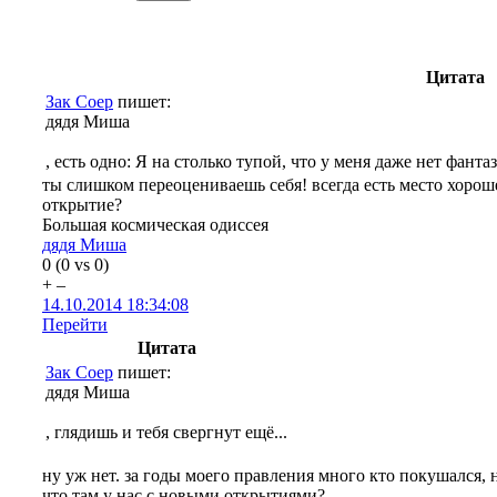
Цитата
Зак Соер
пишет:
дядя Миша
, есть одно: Я на столько тупой, что у меня даже нет фант
ты слишком переоцениваешь себя! всегда есть место хорош
открытие?
Большая космическая одиссея
дядя Миша
0
(
0
vs
0
)
+
–
14.10.2014 18:34:08
Перейти
Цитата
Зак Соер
пишет:
дядя Миша
, глядишь и тебя свергнут ещё...
ну уж нет. за годы моего правления много кто покушался, 
что там у нас с новыми открытиями?